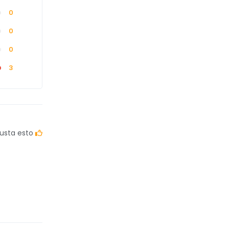
0
0
0
3
usta esto