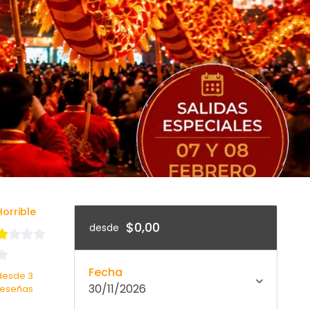
Horrible
$0,00
desde
Fecha
desde 3
30/11/2026
reseñas