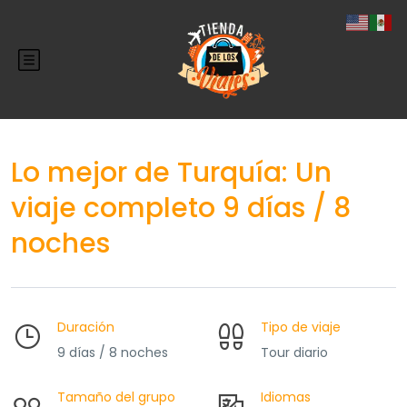
Lo mejor de Turquía: Un
viaje completo 9 días / 8
noches
Duración
Tipo de viaje
9 días / 8 noches
Tour diario
Tamaño del grupo
Idiomas