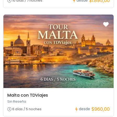
$1.895,00
desde
10 días / 7 noches
Malta con TDViajes
Sin Reseña
$960,00
desde
6 días / 5 noches