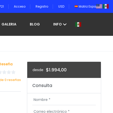
721
Acceso
Registro
USD
Matriz España
GALERIA
BLOG
INFO
 Reseña
$1.994,00
desde
de 0 reseñas
Consulta