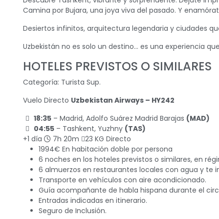
Descubre Tashkent, vibrante y sorprendente. Déjate imp
Camina por Bujara, una joya viva del pasado. Y enamóra
Desiertos infinitos, arquitectura legendaria y ciudades q
Uzbekistán no es solo un destino… es una experiencia qu
HOTELES PREVISTOS O SIMILARES
Categoría: Turista Sup.
Vuelo Directo
Uzbekistan Airways
– HY242
18:35
– Madrid, Adolfo Suárez Madrid Barajas
(MAD)
04:55
– Tashkent, Yuzhny
(TAS)
+1 día
7h 20m
23 KG
Directo
1994€ En habitación doble por persona
6 noches en los hoteles previstos o similares, en ré
6 almuerzos en restaurantes locales con agua y te in
Transporte en vehículos con aire acondicionado.
Guía acompañante de habla hispana durante el circ
Entradas indicadas en itinerario.
Seguro de Inclusión.