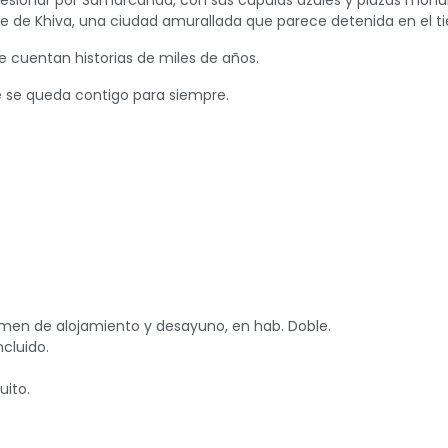
resionar por Samarcanda, con sus cúpulas azules y plazas mon
te de Khiva, una ciudad amurallada que parece detenida en el t
ue cuentan historias de miles de años.
e se queda contigo para siempre.
gimen de alojamiento y desayuno, en hab. Doble.
cluido.
uito.