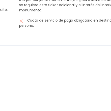
 de tren, bus, ferrys o entradas a espectáculos serán emitidos e
se requiere este ticket adicional y el interés del inter
iendo no reembolsables ni modificables.
uito.
monumento.
Cuota de servicio de pago obligatorio en destin
persona.