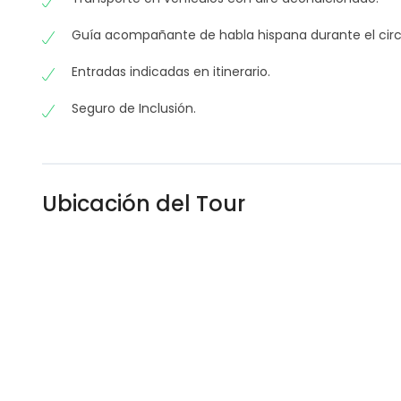
Los billetes aéreos de compañías low cost, así como
mismo momento de la confirmación de la reserva, s
Guía acompañante de habla hispana durante el circ
Entradas indicadas en itinerario.
Seguro de Inclusión.
Ubicación del Tour