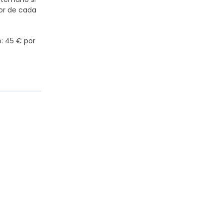
n el
ior de cada
o: 45 € por