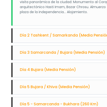
visita panorámica de la ciudad: Monumento al Coraj
arquitectónico Hasti Imam, Bazar Chrosu. Almuerzo e
plaza de la independencia… Alojamiento.
Día 2 Tashkent / Samarkanda (Media Pensió
Desayuno. Traslado en tren hasta Samarcanda. Comie
Día 3 Samarcanda / Bujara (Media Pensión)
impresionante por su tamaño y la armonía de sus edi
Kori. Almuerzo en restaurante local. Continuaremos 
Desayuno. Comienzo de las visitas con el sorprende
Día 4 Bujara (Media Pensión)
Mezquita Bibi Khanum, una maravilla arquitectónica,
autocar a Bujara. Alojamiento.
Desayuno. Comenzamos con el Mausoleo de la fami
Día 5 Bujara / Khiva (Media Pensión)
Veremos el museo del Agua y el manantial santo d
y visita del gran fuerte-ciudadela del Arca. Almuer
conjunto de madrasas alrededor y con el complejo d
Desayuno. Salida con destino Khiva, atravesando el d
Día 5 - Samarcanda - Bukhara (260 Km)
Seda. Almuerzo en establecimiento local. Llegada y 