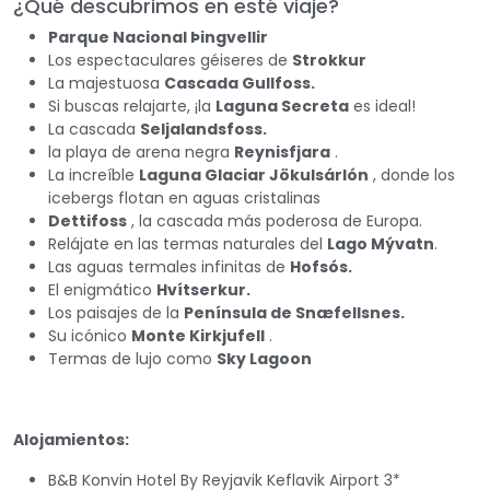
¿Qué descubrimos en esté viaje?
Parque Nacional Þingvellir
Los espectaculares géiseres de
Strokkur
La majestuosa
Cascada Gullfoss.
Si buscas relajarte, ¡la
Laguna Secreta
es ideal!
La cascada
Seljalandsfoss.
la playa de arena negra
Reynisfjara
.
La increíble
Laguna Glaciar Jökulsárlón
, donde los
icebergs flotan en aguas cristalinas
Dettifoss
, la cascada más poderosa de Europa.
Relájate en las termas naturales del
Lago Mývatn
.
Las aguas termales infinitas de
Hofsós.
El enigmático
Hvítserkur.
Los paisajes de la
Península de Snæfellsnes.
Su icónico
Monte Kirkjufell
.
Termas de lujo como
Sky Lagoon
Alojamientos:
B&B Konvin Hotel By Reyjavik Keflavik Airport 3*