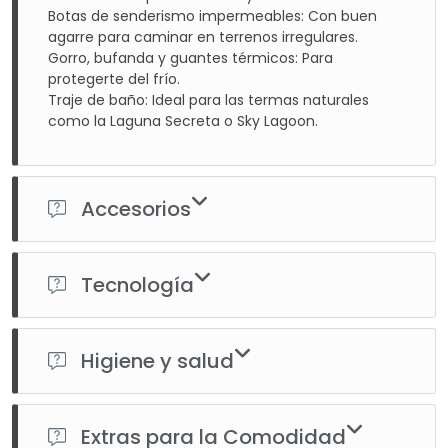
Botas de senderismo impermeables: Con buen
agarre para caminar en terrenos irregulares.
Gorro, bufanda y guantes térmicos: Para
protegerte del frío.
Traje de baño: Ideal para las termas naturales
como la Laguna Secreta o Sky Lagoon.
Accesorios
Mochila de día: Para llevar tus esenciales durante las
excursiones.
Tecnología
Botella reutilizable: Llena con agua pura de los manantiales
islandeses.
Cámara o teléfono inteligente: Para capturar los paisajes
Gafas de sol: Para protegerte del reflejo del sol en el hielo o
impresionantes.
la nieve.
Higiene y salud
Baterías externas: El frío puede agotar rápidamente las
Protector solar: Aunque hace frío, el sol puede ser intenso,
baterías.
especialmente en la nieve.
Kit de primeros auxiliares: Incluye medicamentos básicos.
Adaptador de enchufe tipo F: Compatible con los enchufes
Linterna frontal: Útil para explorar áreas oscuras o durante
Crema hidratante y bálsamo labial: El frío y el viento
islandeses.
Extras para la Comodidad
caminatas nocturnas.
pueden resecar tu piel.