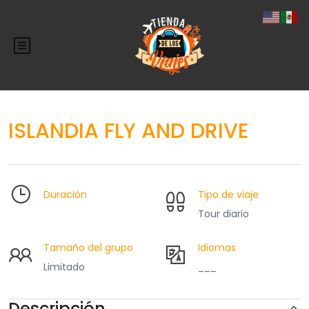
ISLANDIA FLY AND DRIVE
Duración
Tipo de viaje
Tour diario
Tamaño del grupo
Idiomas
Limitado
___
Descripción