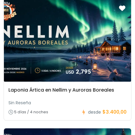
Laponia Ártica en Nellim y Auroras Boreales
Sin Reseña
$3.400,00
5 días / 4 noches
desde