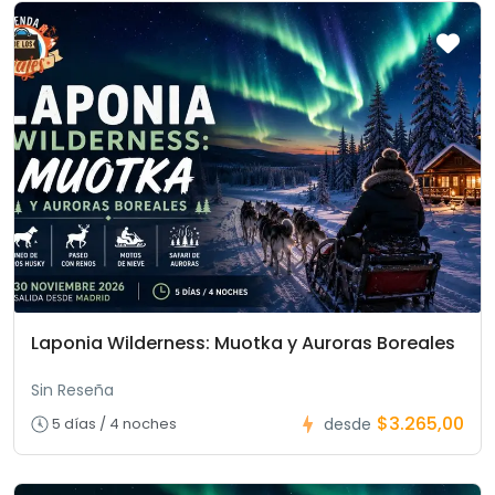
Laponia Wilderness: Muotka y Auroras Boreales
Sin Reseña
$3.265,00
5 días / 4 noches
desde